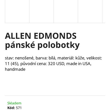
a
j
í
t
?
ALLEN EDMONDS
pánské polobotky
HLEDAT
stav: nenošené, barva: bílá, materiál: kůže, velikost:
11 (45),
původní cena: 320 USD, made in USA,
handmade
D
o
p
o
r
Skladem
u
Kód:
571