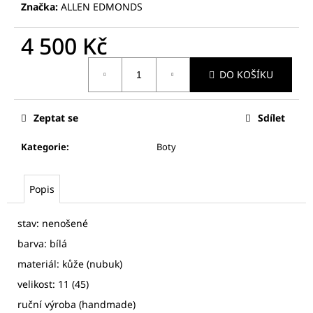
č
Značka:
ALLEN EDMONDS
u
j
4 500 Kč
e
m
Měrná
DO KOŠÍKU
cena:
e
Zeptat se
Sdílet
MUGLER
DÁMSKÝ
KABÁTEK
Kategorie
:
Boty
/
SAKO
-
Popis
VLNA,
KAŠMÍR
12
stav: nenošené
500
barva: bílá
Kč
materiál: kůže (nubuk)
velikost: 11 (45)
ruční výroba (handmade)