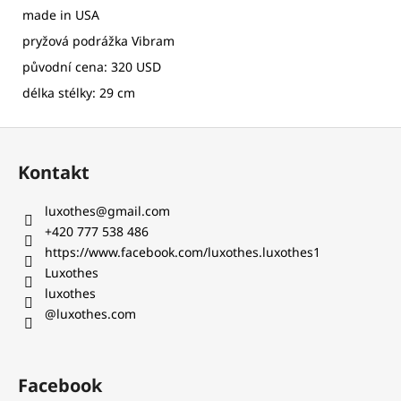
made in USA
pryžová podrážka Vibram
původní cena: 320 USD
délka stélky: 29 cm
Z
á
Kontakt
p
a
luxothes
@
gmail.com
t
+420 777 538 486‬
í
https://www.facebook.com/luxothes.luxothes1
Luxothes
luxothes
@luxothes.com
Facebook