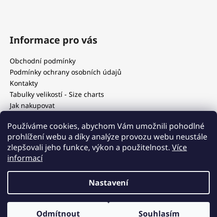
Informace pro vás
Obchodní podmínky
Podmínky ochrany osobních údajů
Kontakty
Tabulky velikostí - Size charts
Jak nakupovat
Our blog
Používáme cookies, abychom Vám umožnili pohodlné
prohlížení webu a díky analýze provozu webu neustále
zlepšovali jeho funkce, výkon a použitelnost.
Více
Blog
informací
Nastavení
Vytvořil Shoptet
Copyright 2026
Luxothes - luxusní second hand
. Všechna
Odmítnout
Souhlasím
práva vyhrazena.