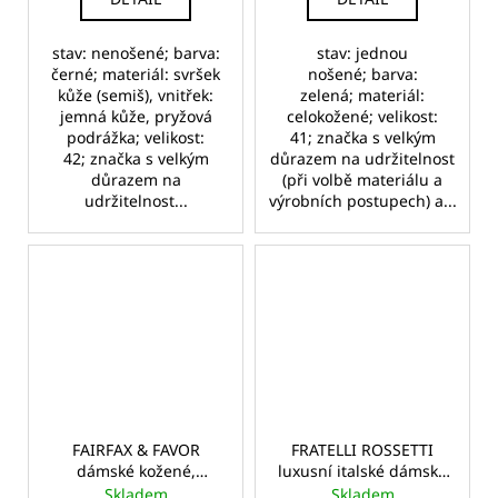
stav: nenošené; barva:
stav: jednou
černé; materiál: svršek
nošené; barva:
kůže (semiš), vnitřek:
zelená; materiál:
jemná kůže, pryžová
celokožené; velikost:
podrážka; velikost:
41; značka s velkým
42; značka s velkým
důrazem na udržitelnost
důrazem na
(při volbě materiálu a
udržitelnost...
výrobních postupech) a...
FAIRFAX & FAVOR
FRATELLI ROSSETTI
dámské kožené,
luxusní italské dámské
semišové mokasíny
kožené lodičky
Skladem
Skladem