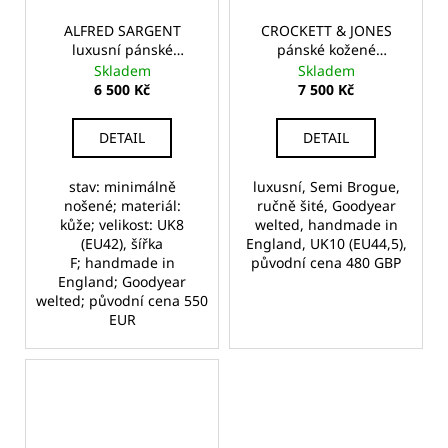
ALFRED SARGENT
CROCKETT & JONES
luxusní pánské
pánské kožené
anglické kožené Oxford
polobotky
Skladem
Skladem
brogues
6 500 Kč
7 500 Kč
DETAIL
DETAIL
stav: minimálně
luxusní, Semi Brogue,
nošené; materiál:
ručně šité, Goodyear
kůže; velikost: UK8
welted, handmade in
(EU42), šířka
England, UK10 (EU44,5),
F; handmade in
původní cena 480 GBP
England; Goodyear
welted; původní cena 550
EUR