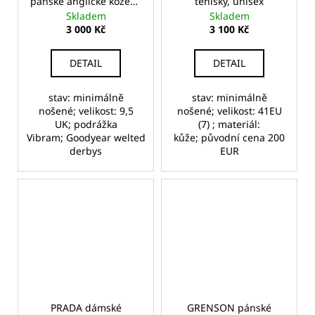
pánské anglické kožené
tenisky, unisex
polobotky
Skladem
Skladem
3 000 Kč
3 100 Kč
DETAIL
DETAIL
stav: minimálně
stav: minimálně
nošené; velikost: 9,5
nošené; velikost: 41EU
UK; podrážka
(7) ; materiál:
Vibram; Goodyear welted
kůže; původní cena 200
derbys
EUR
PRADA dámské
GRENSON pánské