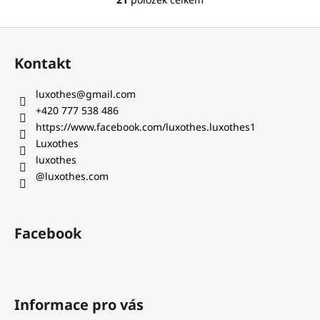
O
v
Z
l
á
á
Kontakt
d
p
a
a
luxothes
@
gmail.com
c
t
+420 777 538 486‬
í
í
https://www.facebook.com/luxothes.luxothes1
p
Luxothes
r
luxothes
v
@luxothes.com
k
y
v
ý
Facebook
p
i
s
u
Informace pro vás