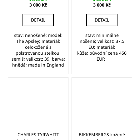
3 000 Kč
3 000 Kč
DETAIL
DETAIL
stav: nenošené; model:
stav: minimálně
The Apsley; materiál:
nošené; velikost: 37,5
celokožené s
EU; materiál:
polstrovanou stelkou,
kůže; původní cena 450
semiš; velikost: 39; barva:
EUR
hnědá; made in England
CHARLES TYRWHITT
BIKKEMBERGS kožené