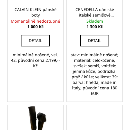
t
č
r
ů
u
o
CALVIN KLEIN pánské
CENEDELLA dámské
j
boty
italské semišové
d
e
mokasíny
Momentálně nedostupné
Skladem
u
m
1 000 Kč
1 300 Kč
k
e
t
DETAIL
DETAIL
ů
T.M.
LEWIN
minimálně nošené, vel.
stav: minimálně nošené;
DÁMSKÁ
42, původní cena 2.199,--
materiál: celokožené,
KOŠILE
Kč
svršek: semiš, vnitřek:
jemná kůže, podrážka:
730
pryž / kůže; velikost: 39;
Kč
barva: hnědá; made in
Italy; původní cena 180
EUR