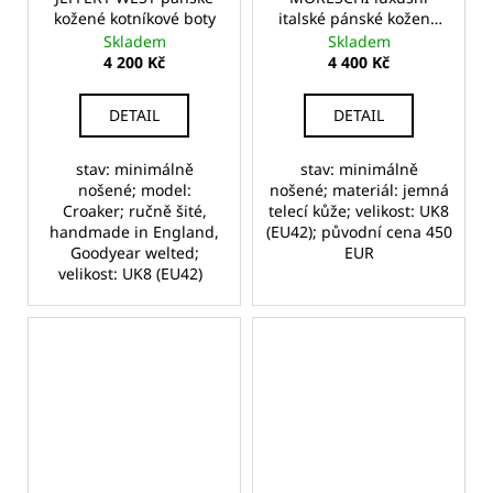
kožené kotníkové boty
italské pánské kožené
polobotky Derbys
Skladem
Skladem
4 200 Kč
4 400 Kč
DETAIL
DETAIL
stav: minimálně
stav: minimálně
nošené; model:
nošené; materiál: jemná
Croaker; ručně šité,
telecí kůže; velikost: UK8
handmade in England,
(EU42); původní cena 450
Goodyear welted;
EUR
velikost: UK8 (EU42)