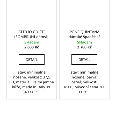
ATTILIO GIUSTI
PONS QUINTANA
LEOMBRUNI dámské
dámské španělské
kožené mokasíny
kožené proplétané
Skladem
Skladem
sandály
2 600 Kč
2 700 Kč
DETAIL
DETAIL
stav: minimálně
stav: minimálně
nošené, velikost: 37,5
nošené; barva:
EU, materiál: velmi jemná
černá; velikost:
kůže, made in Italy, PC
41EU; původní cena 260
340 EUR
EUR