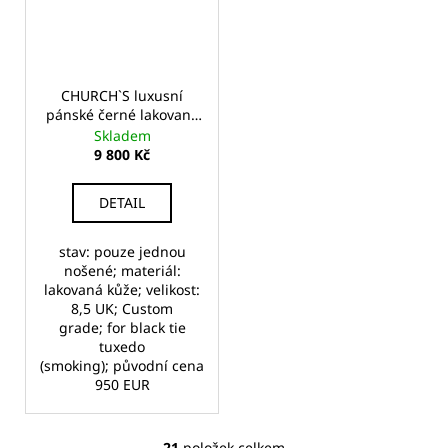
CHURCH`S luxusní
pánské černé lakované
kožené oxford boty
Skladem
9 800 Kč
DETAIL
stav: pouze jednou
nošené; materiál:
lakovaná kůže; velikost:
8,5 UK; Custom
grade; for black tie
tuxedo
(smoking); původní cena
950 EUR
21
položek celkem