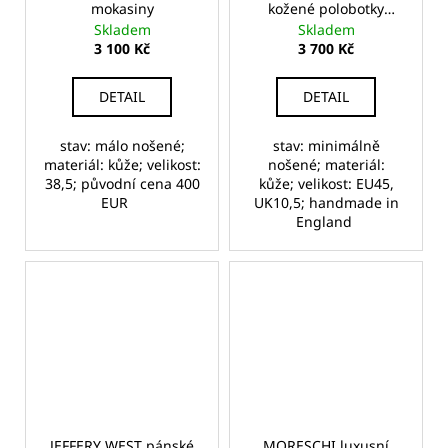
mokasiny
kožené polobotky
(loafers)
Skladem
Skladem
3 100 Kč
3 700 Kč
DETAIL
DETAIL
stav: málo nošené;
stav: minimálně
materiál: kůže; velikost:
nošené; materiál:
38,5; původní cena 400
kůže; velikost: EU45,
EUR
UK10,5; handmade in
England
JEFFERY WEST pánské
MORESCHI luxusní