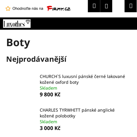
K
Hledat
Náku
M
Přihlášení
o
Zpět
Zpět
košík
š
Přejít
í
na
C
obsah
k
Boty
o
p
o
Nejprodávanější
t
ř
CHURCH`S luxusní pánské černé lakované
e
kožené oxford boty
b
Skladem
9 800 Kč
u
j
CHARLES TYRWHITT pánské anglické
e
kožené polobotky
t
Skladem
e
3 000 Kč
n