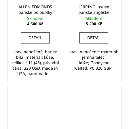
ALLEN EDMONDS
HERRING luxusní
pánské polobotky
pánské anglické
kotníkové boty
Skladem
Skladem
4 500 Kč
5 200 Kč
DETAIL
DETAIL
stav: nenošené, barva:
stav: nenošené; materiál:
bílá, materiál: kůže,
jemná telecí
velikost: 11 (45), původní
kůže; Goodyear
cena: 320 USD, made in
welted; PC 320 GBP
USA, handmade