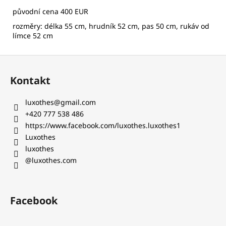
původní cena 400 EUR
rozměry: délka 55 cm, hrudník 52 cm, pas 50 cm, rukáv od
límce 52 cm
Z
á
Kontakt
p
a
luxothes
@
gmail.com
t
+420 777 538 486‬
í
https://www.facebook.com/luxothes.luxothes1
Luxothes
luxothes
@luxothes.com
Facebook