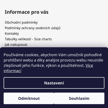
Informace pro vás
Obchodní podmínky
Podmínky ochrany osobních údajů
Kontakty
Tabulky velikostí - Size charts
Jak nakupovat
Our blog
Používáme cookies, abychom Vám umožnili pohodlné
prohlížení webu a díky analýze provozu webu neustále
zlepšovali jeho funkce, výkon a použitelnost.
Více
Blog
informací
Nastavení
Vytvořil Shoptet
Copyright 2026
Luxothes - luxusní second hand
. Všechna
Odmítnout
Souhlasím
práva vyhrazena.