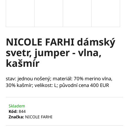
a
j
í
t
?
NICOLE FARHI dámský
svetr, jumper - vlna,
kašmír
HLEDAT
stav: jednou nošený; materiál: 70% merino vlna,
30% kašmír; velikost: L; původní cena 400 EUR
D
o
p
Skladem
o
Kód:
844
r
Značka:
NICOLE FARHI
u