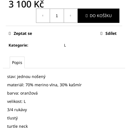
č
3 100 Kč
u
Měrná
j
DO KOŠÍKU
cena:
e
m
e
Zeptat se
Sdílet
Kategorie
:
L
T.M.
LEWIN
DÁMSKÁ
Popis
KOŠILE
730
Kč
stav: jednou nošený
materiál: 70% merino vlna, 30% kašmír
barva: oranžová
velikost: L
3/4 rukávy
tlustý
turtle neck