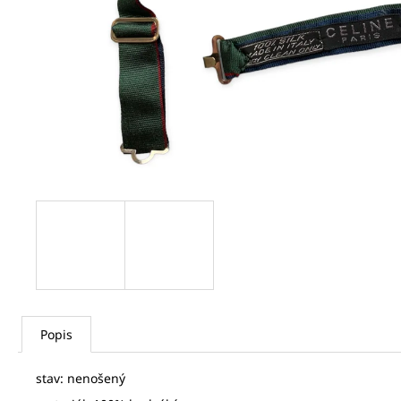
GAASTRA DÁMSKÁ KOŠILE
720 Kč
Popis
stav: nenošený