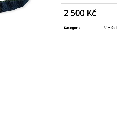
JEAN PAUL GAULTIER DÁMSKÝ KABÁTEK
MAX & CO. MA
5 000 Kč
2 450 Kč
2 500 Kč
Měrná
cena:
Kategorie
:
Šály, šát