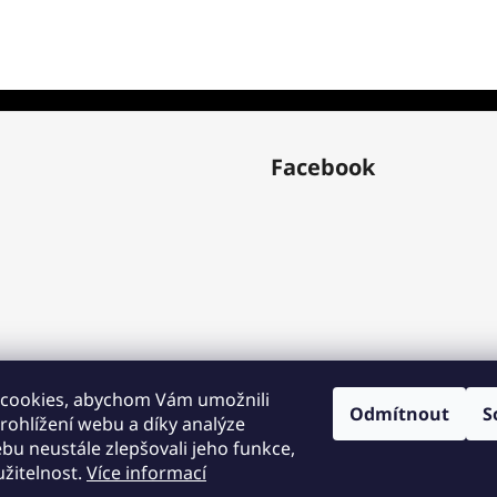
Facebook
cookies, abychom Vám umožnili
Odmítnout
S
ohlížení webu a díky analýze
Blog
u neustále zlepšovali jeho funkce,
žitelnost.
Více informací