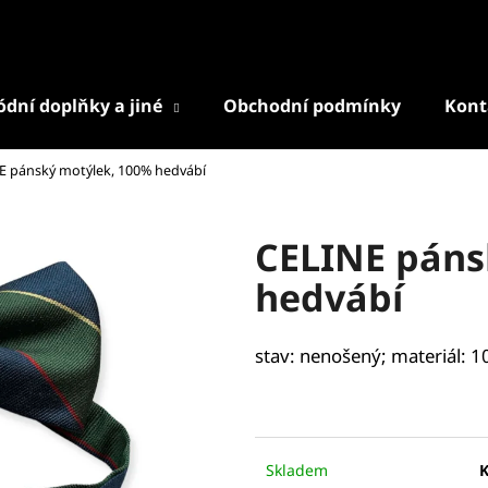
dní doplňky a jiné
Obchodní podmínky
Kont
Co potřebujete najít?
E pánský motýlek, 100% hedvábí
HLEDAT
CELINE páns
hedvábí
Doporučujeme
stav: nenošený; materiál: 
Skladem
K