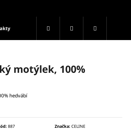
Hledat
Přihlášení
Nákupní
akty
Podmínky ochrany osobních údajů
Prodá
košík
ký motýlek, 100%
100% hedvábí
Následující
ód:
887
Značka:
CELINE