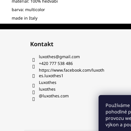
materiál: 100% hedvábí
barva: multicolor
made in Italy
Z
á
Kontakt
p
a
luxothes
@
gmail.com
t
+420 777 538 486‬
í
https://www.facebook.com/luxoth
es.luxothes1
Luxothes
luxothes
@luxothes.com
Používáme 
pohodlné pr
provozu web
výkon a pou