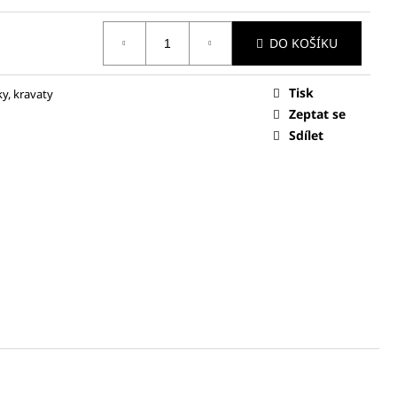
X MARA DÁMSKÁ BUNDA
DO KOŠÍKU
Tisk
ky, kravaty
Zeptat se
Sdílet