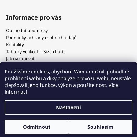
Informace pro vás
Obchodní podmínky
Podmínky ochrany osobních údajů
Kontakty
Tabulky velikostí - Size charts
Jak nakupovat
Our blog
Používáme cookies, abychom Vám umožnili pohodlné
prohlížení webu a díky analýze provozu webu neustále
zlepšovali jeho funkce, výkon a použitelnost.
Více
Blog
informací
Nastavení
Vytvořil Shoptet
Copyright 2026
Luxothes - luxusní second hand
. Všechna
Odmítnout
Souhlasím
práva vyhrazena.