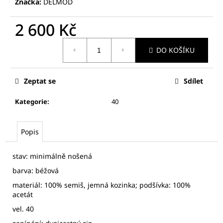
č
Značka:
DELMOD
u
j
2 600 Kč
e
Měrná
m
DO KOŠÍKU
cena:
e
Zeptat se
Sdílet
NICOLE
FARHI
Kategorie
:
40
DÁMSKÝ
SVETR,
JUMPER
-
Popis
VLNA,
KAŠMÍR
stav: minimálně nošená
3
100
barva: béžová
Kč
materiál: 100% semiš, jemná kozinka; podšívka: 100%
acetát
vel. 40