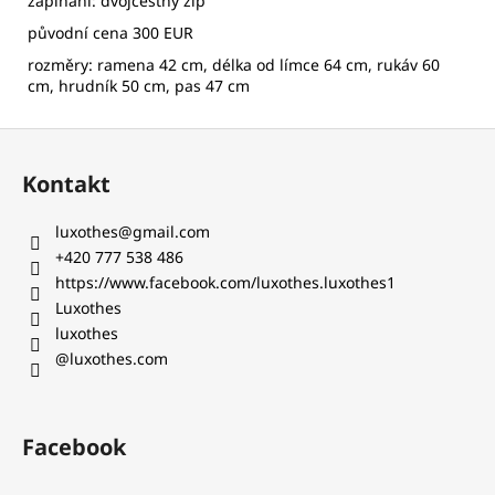
zapínání: dvojcestný zip
původní cena 300 EUR
rozměry: ramena 42 cm, délka od límce 64 cm, rukáv 60
cm, hrudník 50 cm, pas 47 cm
Z
á
Kontakt
p
a
luxothes
@
gmail.com
t
+420 777 538 486‬
í
https://www.facebook.com/luxothes.luxothes1
Luxothes
luxothes
@luxothes.com
Facebook