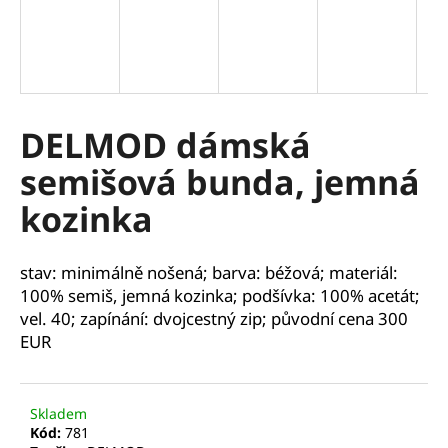
a
j
í
t
?
DELMOD dámská
semišová bunda, jemná
kozinka
HLEDAT
stav: minimálně nošená; barva: béžová; materiál:
100% semiš, jemná kozinka; podšívka: 100% acetát;
D
vel. 40; zapínání: dvojcestný zip; původní cena 300
o
EUR
p
o
r
Skladem
u
Kód:
781