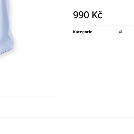
BANDOLERA DÁMSKÝ BLAZER, 100%
MUGLER DÁMSKÝ
HEDVÁBÍ
VLNA, KAŠMÍR
990 Kč
1 500 Kč
12 500 Kč
Měrná
cena:
Kategorie
:
XL