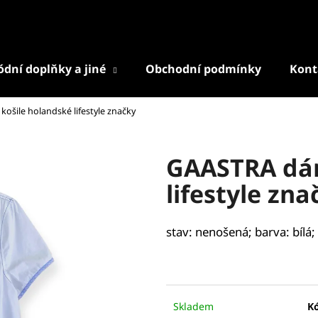
dní doplňky a jiné
Obchodní podmínky
Kont
Co potřebujete najít?
šile holandské lifestyle značky
HLEDAT
GAASTRA dám
lifestyle zna
Doporučujeme
stav: nenošená; barva: bílá
Skladem
K