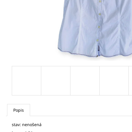
JEAN PAUL GAULTIER DÁMSKÝ KABÁTEK
5 000 Kč
Popis
stav: nenošená