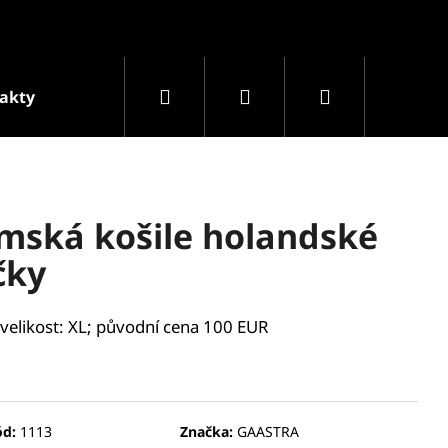
Hledat
Přihlášení
Nákupní
akty
Podmínky ochrany osobních údajů
Prodá
košík
ská košile holandské
čky
; velikost: XL; původní cena 100 EUR
Následující
ód:
1113
Značka:
GAASTRA