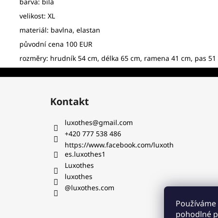
barva: bílá
velikost: XL
materiál: bavlna, elastan
původní cena 100 EUR
rozměry: hrudník 54 cm, délka 65 cm, ramena 41 cm, pas 51
Z
á
Kontakt
p
a
luxothes
@
gmail.com
t
+420 777 538 486‬
í
https://www.facebook.com/luxoth
es.luxothes1
Luxothes
luxothes
@luxothes.com
Používáme 
pohodlné pr