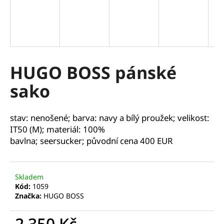
a
j
í
t
?
HUGO BOSS pánské
sako
HLEDAT
stav: nenošené; barva: navy a bílý proužek; velikost:
IT50 (M); materiál: 100%
bavlna; seersucker; původní cena 400 EUR
D
o
Skladem
p
Kód:
1059
o
Značka:
HUGO BOSS
r
u
2 350 Kč