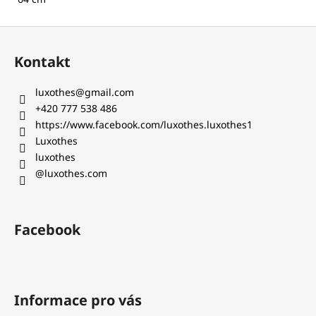
Z
á
Kontakt
p
a
luxothes
@
gmail.com
t
+420 777 538 486‬
í
https://www.facebook.com/luxothes.luxothes1
Luxothes
luxothes
@luxothes.com
Facebook
Informace pro vás