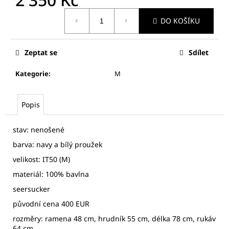
č
u
Měrná
DO KOŠÍKU
cena:
j
e
m
Zeptat se
Sdílet
e
Kategorie
:
M
T.M.
LEWIN
Popis
DÁMSKÁ
KOŠILE
730
stav: nenošené
Kč
barva: navy a bílý proužek
velikost: IT50 (M)
materiál: 100% bavlna
seersucker
původní cena 400 EUR
rozměry: ramena 48 cm, hrudník 55 cm, délka 78 cm, rukáv
64 cm