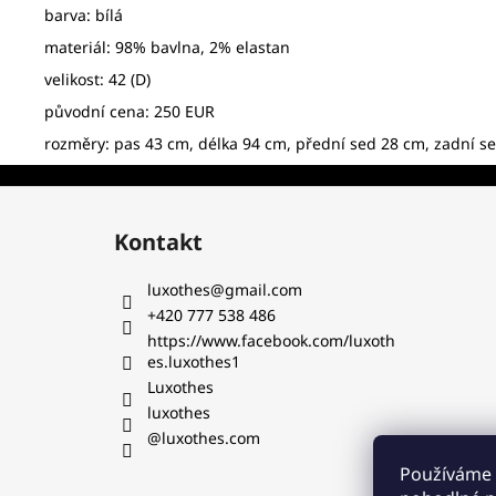
barva: bílá
materiál: 98% bavlna, 2% elastan
velikost: 42 (D)
původní cena: 250 EUR
rozměry: pas 43 cm, délka 94 cm, přední sed 28 cm, zadní se
Z
á
Kontakt
p
a
luxothes
@
gmail.com
t
+420 777 538 486‬
í
https://www.facebook.com/luxoth
es.luxothes1
Luxothes
luxothes
@luxothes.com
Používáme 