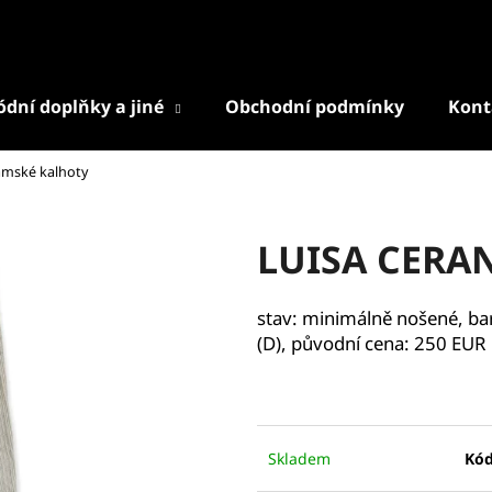
dní doplňky a jiné
Obchodní podmínky
Kont
Co potřebujete najít?
mské kalhoty
HLEDAT
LUISA CERA
Doporučujeme
stav: minimálně nošené, barv
(D),
původní cena: 250 EUR
Skladem
Kód