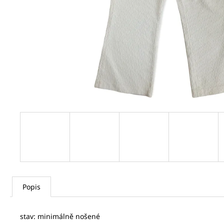
GAASTRA DÁMSKÁ KOŠILE
720 Kč
Popis
stav: minimálně nošené