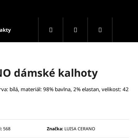
Hledat
Přihlášení
Nákupní
akty
Podmínky ochrany osobních údajů
Prodá
košík
NO dámské kalhoty
a: bílá, materiál: 98% bavlna, 2% elastan, velikost: 42
Následující
:
568
Značka:
LUISA CERANO