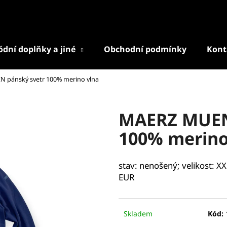
dní doplňky a jiné
Obchodní podmínky
Kont
Co potřebujete najít?
pánský svetr 100% merino vlna
HLEDAT
MAERZ MUEN
100% merino
Doporučujeme
stav: nenošený; velikost: X
EUR
Skladem
Kód: