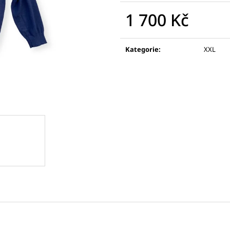
MARC CAIN DÁMSKÁ BUNDA
MUGLER DÁMSKÝ
VLNA, KAŠMÍR
1 700 Kč
2 100 Kč
12 500 Kč
Měrná
cena:
Kategorie
:
XXL