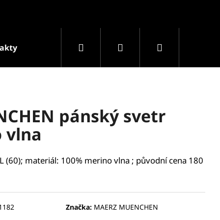
Hledat
Přihlášení
Nákupní
akty
Podmínky ochrany osobních údajů
Prodá
košík
CHEN pánský svetr
 vlna
XL (60); materiál: 100% merino vlna ; původní cena 180
Následující
1182
Značka:
MAERZ MUENCHEN