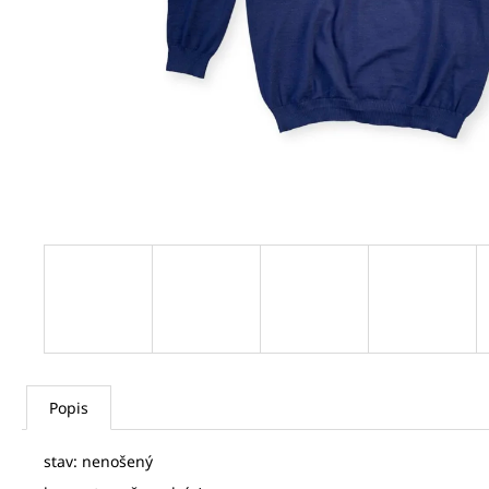
JEAN PAUL GAULTIER DÁMSKÝ KABÁTEK
5 000 Kč
Popis
stav: nenošený