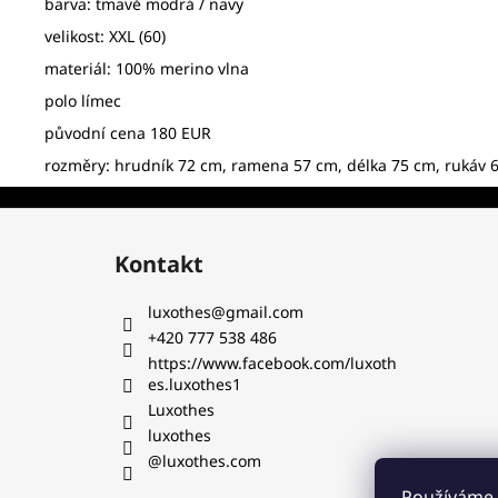
barva: tmavě modrá / navy
velikost: XXL (60)
materiál: 100% merino vlna
polo límec
původní cena 180 EUR
rozměry: hrudník 72 cm, ramena 57 cm, délka 75 cm, rukáv 
Z
á
Kontakt
p
a
luxothes
@
gmail.com
t
+420 777 538 486‬
í
https://www.facebook.com/luxoth
es.luxothes1
Luxothes
luxothes
@luxothes.com
Používáme 