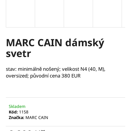
a
j
í
t
?
MARC CAIN dámský
svetr
HLEDAT
stav: minimálně nošený; velikost N4 (40, M),
oversized; původní cena 380 EUR
D
o
p
Skladem
o
Kód:
1158
Značka:
MARC CAIN
r
u