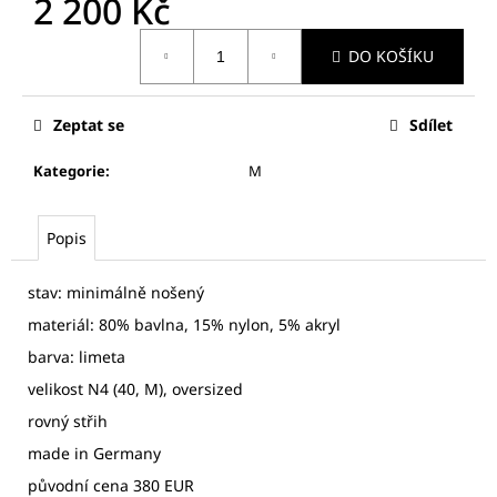
2 200 Kč
č
u
Měrná
j
DO KOŠÍKU
cena:
e
m
e
Zeptat se
Sdílet
Kategorie
:
M
PROENZA
SCHOULER
DÁMSKÉ
Popis
HEDVÁBNÉ
ŠATY
stav: minimálně nošený
3
700
materiál: 80% bavlna, 15% nylon, 5% akryl
Kč
barva: limeta
velikost N4 (40, M), oversized
rovný střih
made in Germany
původní cena 380 EUR