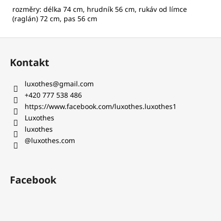
rozměry: délka 74 cm, hrudník 56 cm, rukáv od límce
(raglán) 72 cm, pas 56 cm
Z
á
Kontakt
p
a
luxothes
@
gmail.com
t
+420 777 538 486‬
í
https://www.facebook.com/luxothes.luxothes1
Luxothes
luxothes
@luxothes.com
Facebook