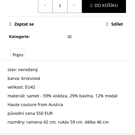
č
Měrná
DO KOŠÍKU
cena:
u
j
e
Zeptat se
Sdílet
m
e
Kategorie
:
42
AIGLE
Popis
DÁMSKÁ
BUNDA
stav: nenošený
1
800
barva: bronzová
Kč
velikost: EU42
materiál: samet - 59% viskóza, 29% bavlna, 12% modal
Haute couture from Austria
původní cena 550 EUR
rozměry: ramena 42 cm, rukáv 59 cm. délka 46 cm