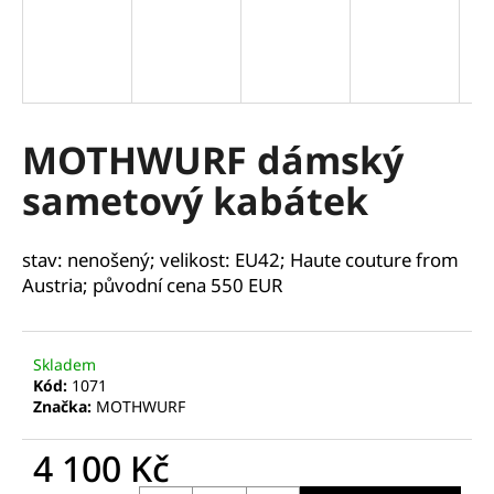
a
j
í
t
?
MOTHWURF dámský
sametový kabátek
HLEDAT
stav: nenošený; velikost: EU42; Haute couture from
Austria; původní cena 550 EUR
D
Skladem
o
Kód:
1071
p
Značka:
MOTHWURF
o
r
4 100 Kč
u