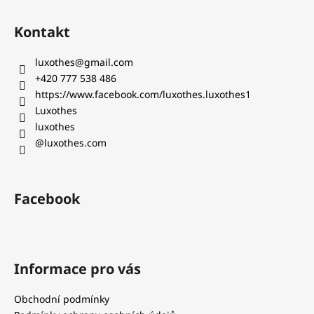
Z
á
Kontakt
p
a
luxothes
@
gmail.com
t
+420 777 538 486‬
í
https://www.facebook.com/luxothes.luxothes1
Luxothes
luxothes
@luxothes.com
Facebook
Informace pro vás
Obchodní podmínky