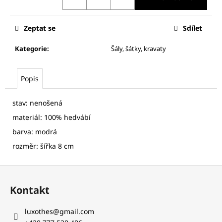
č
u
j
Zeptat se
Sdílet
e
m
Kategorie
:
Šály, šátky, kravaty
e
Popis
MARC
CAIN
DÁMSKÁ
stav: nenošená
BUNDA
materiál: 100% hedvábí
2
barva: modrá
100
Kč
rozměr: šířka 8 cm
Z
á
Kontakt
p
a
luxothes
@
gmail.com