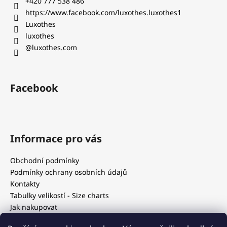
t
+420 777 538 486‬
í
https://www.facebook.com/luxothes.luxothes1
Luxothes
luxothes
@luxothes.com
Facebook
Informace pro vás
Obchodní podmínky
Podmínky ochrany osobních údajů
Kontakty
Tabulky velikostí - Size charts
Jak nakupovat
Our blog