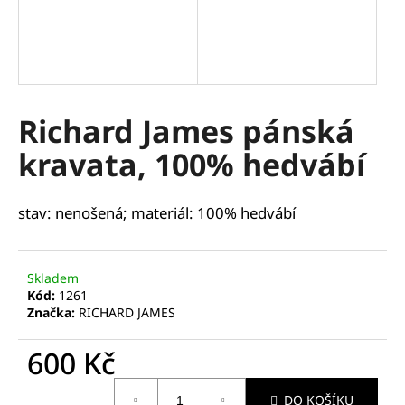
a
j
í
t
?
Richard James pánská
kravata, 100% hedvábí
HLEDAT
stav: nenošená; materiál: 100% hedvábí
Skladem
D
Kód:
1261
o
Značka:
RICHARD JAMES
p
o
600 Kč
r
u
Měrná
DO KOŠÍKU
cena: