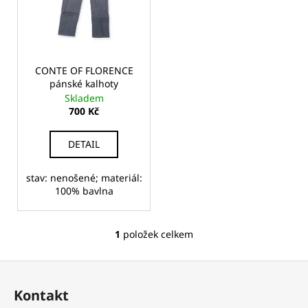
i
r
a
s
o
j
p
d
í
r
u
t
o
CONTE OF FLORENCE
k
pánské kalhoty
?
d
t
Skladem
u
700 Kč
ů
k
t
DETAIL
ů
HLEDAT
stav: nenošené; materiál:
100% bavlna
D
o
1
položek celkem
O
p
v
o
Z
l
r
á
á
Kontakt
u
d
p