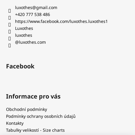
č
a
a
u
luxothes
@
gmail.com
c
t
j
+420 777 538 486‬
í
e
í
https://www.facebook.com/luxothes.luxothes1
p
m
Luxothes
r
e
luxothes
v
@luxothes.com
k
y
MUGLER
v
DÁMSKÝ
KABÁTEK
ý
Facebook
/
p
SAKO
i
-
s
VLNA,
KAŠMÍR
u
Informace pro vás
12
500
Kč
Obchodní podmínky
Podmínky ochrany osobních údajů
Kontakty
Tabulky velikostí - Size charts