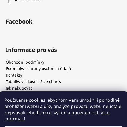
a
j
í
Facebook
t
?
Informace pro vás
Obchodní podmínky
HLEDAT
Podmínky ochrany osobních údajů
Kontakty
Tabulky velikostí - Size charts
Jak nakupovat
D
Our blog
o
Používáme cookies, abychom Vám umožnili pohodlné
p
prohlížení webu a díky analýze provozu webu neustále
o
zlepšovali jeho funkce, výkon a použitelnost.
Více
r
Blog
informací
u