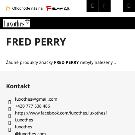
K
Hledat
Náku
M
Přihlášení
o
Zpět
Zpět
košík
š
Přejít
í
na
C
obsah
k
FRED PERRY
o
p
o
Žádné produkty značky
FRED PERRY
nebyly nalezeny...
t
ř
Z
e
á
Kontakt
b
p
u
a
luxothes
@
gmail.com
j
t
+420 777 538 486‬
e
í
https://www.facebook.com/luxothes.luxothes1
t
Luxothes
e
luxothes
n
@luxothes.com