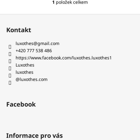
č
1
položek celkem
O
u
v
j
Z
l
e
á
á
m
Kontakt
d
p
e
a
a
luxothes
@
gmail.com
c
t
+420 777 538 486‬
í
T.M.
í
https://www.facebook.com/luxothes.luxothes1
p
LEWIN
DÁMSKÁ
Luxothes
r
KOŠILE
luxothes
v
730
@luxothes.com
k
Kč
y
v
ý
Facebook
p
i
s
u
Informace pro vás