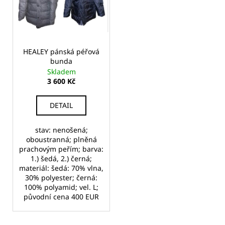
i
r
a
s
o
j
p
d
í
r
u
t
o
HEALEY pánská péřová
k
bunda
?
d
t
Skladem
u
3 600 Kč
ů
k
t
DETAIL
ů
HLEDAT
stav: nenošená;
oboustranná; plněná
prachovým peřím; barva:
1.) šedá, 2.) černá;
D
materiál: šedá: 70% vlna,
o
30% polyester; černá:
p
100% polyamid; vel. L;
o
původní cena 400 EUR
r
u