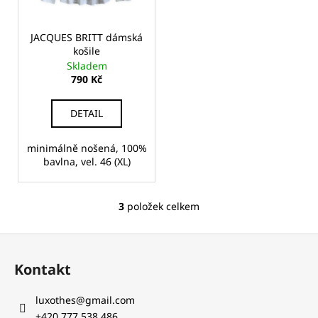
č
u
j
JACQUES BRITT dámská
e
košile
m
Skladem
e
790 Kč
DETAIL
NICOLE
FARHI
DÁMSKÝ
minimálně nošená, 100%
SVETR,
bavlna, vel. 46 (XL)
JUMPER
-
VLNA,
KAŠMÍR
3
položek celkem
O
3
v
100
Z
l
Kč
á
á
Kontakt
d
p
a
a
luxothes
@
gmail.com
c
t
+420 777 538 486‬