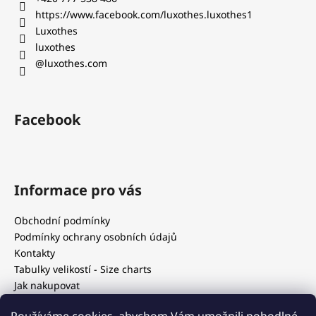
í
í
https://www.facebook.com/luxothes.luxothes1
p
Luxothes
r
luxothes
v
@luxothes.com
k
y
v
ý
Facebook
p
i
s
u
Informace pro vás
Obchodní podmínky
Podmínky ochrany osobních údajů
Kontakty
Tabulky velikostí - Size charts
Jak nakupovat
Our blog