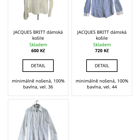
i
r
a
s
o
j
p
d
í
r
u
t
o
JACQUES BRITT dámská
JACQUES BRITT dámská
k
košile
košile
?
d
t
Skladem
Skladem
u
600 Kč
720 Kč
ů
k
t
DETAIL
DETAIL
ů
HLEDAT
minimálně nošená, 100%
minimálně nošená, 100%
bavlna, vel. 36
bavlna, vel. 44
D
o
p
o
r
u